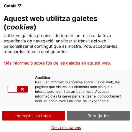
Català ▽
Aquest web utilitza galetes
(
cookies
)
Cercar a tota la web
Utilitzem galetes pròpies i de tercers per millorar la teva
experiència de navegació, analitzar el trànsit del web i
personalitzar el contingut que es mostra. Pots acceptar-les,
rebutjar-les totes o configurar-les.
Inici
Col·lecció
Col·leccions en línia
motor de la maqueta
Més informació sobre l'ús de les galetes en aquest web.
Analítica
TANQUEM PER TORNAR RENOVATS!
Recullen informació anònima sobre l'ús del web, les
pàgines que visites, els elements amb els quals
interactues i com has arribat al web. Aquesta
El MNACTEC està tancat per obres fins al 17 de
informació es fa servir per analitzar el comportament
setembre de 2026.
dels usuaris al web i millorar-ne l'experiència.
Continuem actius amb
activitats per a centres
educatius
,
recursos en línia
i xarxes socials!
Accepta-les totes
Rebutja-les
Desa els canvis