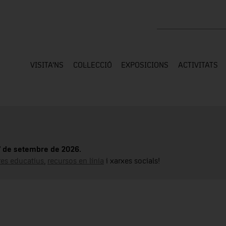
Cercar a tota la web
VISITA'NS
COL·LECCIÓ
EXPOSICIONS
ACTIVITATS
17 de setembre de 2026.
tres educatius
,
recursos en línia
i xarxes socials!