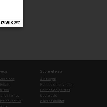
ergia
vega
Sobre el web
posicions
Avís legal
ivitats
Política de privacitat
 Museu
Política de galetes
aris i tarifes
Declaració
rta educativa
d’accessibilitat
emsa