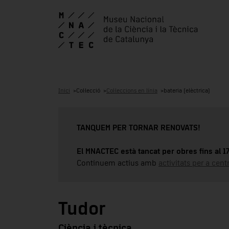
Inici
Col·lecció
Col·leccions en línia
bateria (elèctrica)
TANQUEM PER TORNAR RENOVATS!
El MNACTEC està tancat per obres fins al 
Continuem actius amb
activitats per a cen
Tudor
Ciència i tècnica