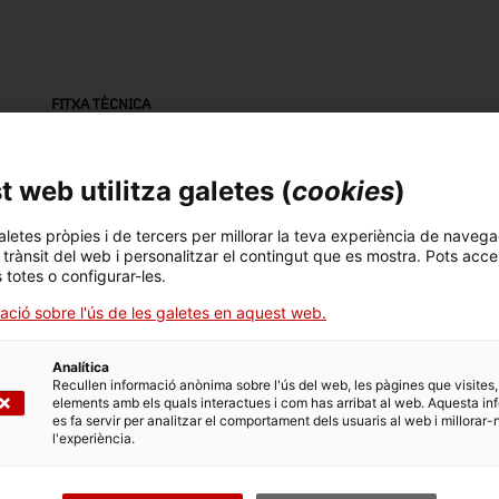
FITXA TÈCNICA
Nom
Mar
bateria (elèctrica)
Tu
 web utilitza galetes (
cookies
)
Número d'inventari
Datació
Llo
aletes pròpies i de tercers per millorar la teva experiència de navega
l trànsit del web i personalitzar el contingut que es mostra. Pots acce
6808.7
1860
Es
s totes o configurar-les.
ació sobre l'ús de les galetes en aquest web.
Material
fusta
Analítica
Recullen informació anònima sobre l'ús del web, les pàgines que visites,
elements amb els quals interactues i com has arribat al web. Aquesta in
es fa servir per analitzar el comportament dels usuaris al web i millorar-
l'experiència.
DADES DEL MUSEU
Àrea temàtica
Col