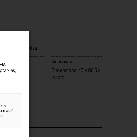
ca / Model
dor-España-Emisa
c de fabricació
Dimensions
ció,
ptar-les,
panya
Dimensions: 45 x 88,5 x
20 cm
 els
formació
ne
·lecció