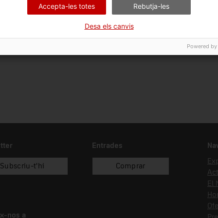
Accepta-les totes
Rebutja-les
Ciència i tècnica
En
Desa els canvis
Data d'ingrés
Forma d'ingrés
01/01/2019
recol.lecció
Powered by
tter
Entrades
Na
Ex
Subscriu-t'hi
Comprar
Act
El
Hor
Ofe
x-nos a
Pr