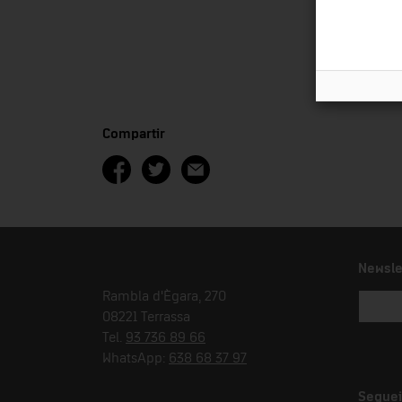
Compartir
Newsle
Rambla d'Ègara, 270
08221 Terrassa
Tel.
93 736 89 66
WhatsApp:
638 68 37 97
Seguei