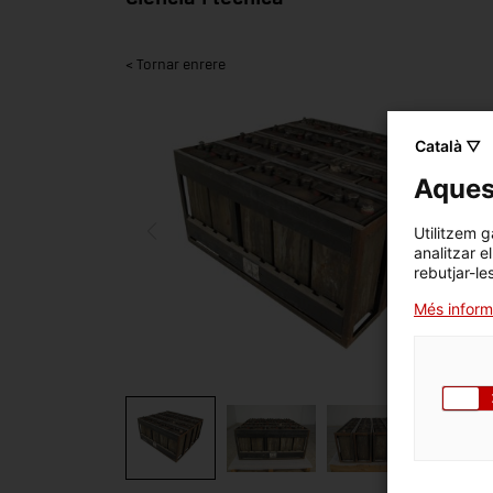
< Tornar enrere
Català ▽
Aquest
Utilitzem g
analitzar e
rebutjar-le
Més inform