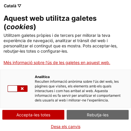
Català ▽
Aquest web utilitza galetes
(
cookies
)
Cercar a tota la web
Utilitzem galetes pròpies i de tercers per millorar la teva
experiència de navegació, analitzar el trànsit del web i
personalitzar el contingut que es mostra. Pots acceptar-les,
rebutjar-les totes o configurar-les.
Inici
Col·lecció
Col·leccions en línia
placa mnactec
Més informació sobre l'ús de les galetes en aquest web.
Analítica
TANQUEM PER TORNAR RENOVATS!
Recullen informació anònima sobre l'ús del web, les
pàgines que visites, els elements amb els quals
interactues i com has arribat al web. Aquesta
El MNACTEC està tancat per obres fins al 17 de
informació es fa servir per analitzar el comportament
setembre de 2026.
dels usuaris al web i millorar-ne l'experiència.
Continuem actius amb
activitats per a centres
educatius
,
recursos en línia
i xarxes socials!
Accepta-les totes
Rebutja-les
Desa els canvis