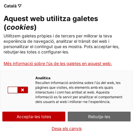
Català ▽
Aquest web utilitza galetes
(
cookies
)
Cercar a tota la web
Utilitzem galetes pròpies i de tercers per millorar la teva
experiència de navegació, analitzar el trànsit del web i
personalitzar el contingut que es mostra. Pots acceptar-les,
rebutjar-les totes o configurar-les.
Inici
Col·lecció
Col·leccions en línia
octant
Més informació sobre l'ús de les galetes en aquest web.
Analítica
TANQUEM PER TORNAR RENOVATS!
Recullen informació anònima sobre l'ús del web, les
pàgines que visites, els elements amb els quals
interactues i com has arribat al web. Aquesta
El MNACTEC està tancat per obres fins al 17 de
informació es fa servir per analitzar el comportament
setembre de 2026.
dels usuaris al web i millorar-ne l'experiència.
Continuem actius amb
activitats per a centres
educatius
,
recursos en línia
i xarxes socials!
Accepta-les totes
Rebutja-les
Desa els canvis