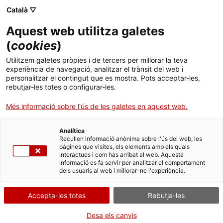
Català ▽
Aquest web utilitza galetes
(
cookies
)
Cercar a tota la web
Utilitzem galetes pròpies i de tercers per millorar la teva
experiència de navegació, analitzar el trànsit del web i
personalitzar el contingut que es mostra. Pots acceptar-les,
rebutjar-les totes o configurar-les.
Inici
Col·lecció
Col·leccions en línia
visor de pel·lícula
Més informació sobre l'ús de les galetes en aquest web.
Analítica
TANQUEM PER TORNAR RENOVATS!
Recullen informació anònima sobre l'ús del web, les
pàgines que visites, els elements amb els quals
interactues i com has arribat al web. Aquesta
El MNACTEC està tancat per obres fins al 17 de
informació es fa servir per analitzar el comportament
setembre de 2026.
dels usuaris al web i millorar-ne l'experiència.
Continuem actius amb
activitats per a centres
educatius
,
recursos en línia
i xarxes socials!
Accepta-les totes
Rebutja-les
Desa els canvis