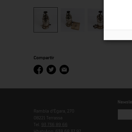
Compartir
Newsle
Rambla d'Ègara, 270
08221 Terrassa
Tel.
93 736 89 66
WhatsApp:
638 68 37 97