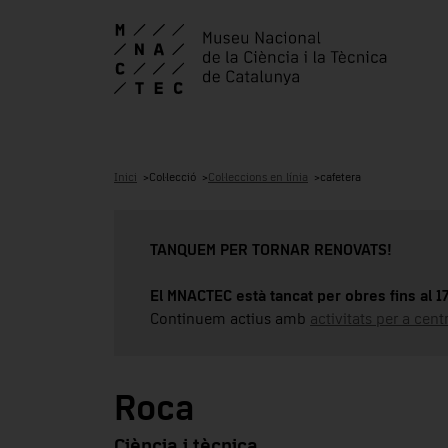
Inici
Col·lecció
Col·leccions en línia
cafetera
TANQUEM PER TORNAR RENOVATS!
El MNACTEC està tancat per obres fins al 
Continuem actius amb
activitats per a cen
Roca
Ciència i tècnica