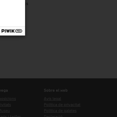
rells domèstics
vega
Sobre el web
posicions
Avís legal
ivitats
Política de privacitat
 Museu
Política de galetes
aris i tarifes
Declaració