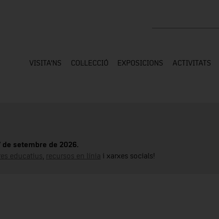
Cercar a tota la web
VISITA'NS
COL·LECCIÓ
EXPOSICIONS
ACTIVITATS
17 de setembre de 2026.
tres educatius
,
recursos en línia
i xarxes socials!