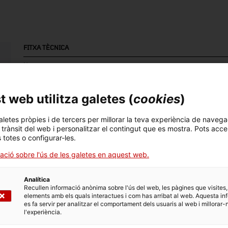
FITXA TÈCNICA
Nom
cafetera
 web utilitza galetes (
cookies
)
Número d'inventari
Datació
Llo
16250
c. 1975 – c. 1985
Es
aletes pròpies i de tercers per millorar la teva experiència de navega
l trànsit del web i personalitzar el contingut que es mostra. Pots acce
s totes o configurar-les.
Tècnica
ació sobre l'ús de les galetes en aquest web.
niquelat
Analítica
Recullen informació anònima sobre l'ús del web, les pàgines que visites,
elements amb els quals interactues i com has arribat al web. Aquesta in
DADES DEL MUSEU
es fa servir per analitzar el comportament dels usuaris al web i millorar-
l'experiència.
Àrea temàtica
Col