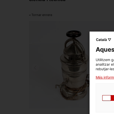
< Tornar enrere
Català ▽
Aquest
Utilitzem g
analitzar e
rebutjar-le
Més inform