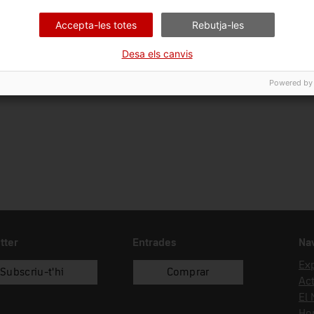
Ciència i tècnica
Apa
Accepta-les totes
Rebutja-les
Data d'ingrés
Desa els canvis
13/10/2014
Powered by
tter
Entrades
Na
Ex
Subscriu-t'hi
Comprar
Act
El
Hor