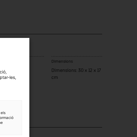
c de fabricació
Dimensions
panya
Dimensions: 30 x 12 x 17
ció,
ptar-les,
cm
 els
formació
ne
·lecció