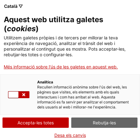
Català ▽
Aquest web utilitza galetes
(
cookies
)
Cercar a tota la web
Utilitzem galetes pròpies i de tercers per millorar la teva
experiència de navegació, analitzar el trànsit del web i
personalitzar el contingut que es mostra. Pots acceptar-les,
rebutjar-les totes o configurar-les.
Inici
Col·lecció
Col·leccions en línia
calculadora
Més informació sobre l'ús de les galetes en aquest web.
Analítica
TANQUEM PER TORNAR RENOVATS!
Recullen informació anònima sobre l'ús del web, les
pàgines que visites, els elements amb els quals
interactues i com has arribat al web. Aquesta
El MNACTEC està tancat per obres fins al 17 de
informació es fa servir per analitzar el comportament
setembre de 2026.
dels usuaris al web i millorar-ne l'experiència.
Continuem actius amb
activitats per a centres
educatius
,
recursos en línia
i xarxes socials!
Accepta-les totes
Rebutja-les
Desa els canvis