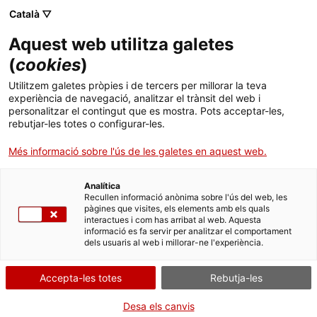
Català ▽
Aquest web utilitza galetes
(
cookies
)
Cercar a tota la web
Utilitzem galetes pròpies i de tercers per millorar la teva
experiència de navegació, analitzar el trànsit del web i
personalitzar el contingut que es mostra. Pots acceptar-les,
rebutjar-les totes o configurar-les.
Inici
Col·lecció
Col·leccions en línia
calculadora
Més informació sobre l'ús de les galetes en aquest web.
Analítica
TANQUEM PER TORNAR RENOVATS!
Recullen informació anònima sobre l'ús del web, les
pàgines que visites, els elements amb els quals
interactues i com has arribat al web. Aquesta
El MNACTEC està tancat per obres fins al 17 de
informació es fa servir per analitzar el comportament
setembre de 2026.
dels usuaris al web i millorar-ne l'experiència.
Continuem actius amb
activitats per a centres
educatius
,
recursos en línia
i xarxes socials!
Accepta-les totes
Rebutja-les
Desa els canvis