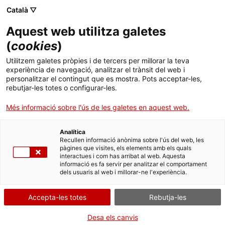
Català ▽
Aquest web utilitza galetes
(
cookies
)
Cercar a tota la web
Utilitzem galetes pròpies i de tercers per millorar la teva
experiència de navegació, analitzar el trànsit del web i
personalitzar el contingut que es mostra. Pots acceptar-les,
rebutjar-les totes o configurar-les.
Inici
Col·lecció
Col·leccions en línia
bateria (elèctrica)
Més informació sobre l'ús de les galetes en aquest web.
Analítica
TANQUEM PER TORNAR RENOVATS!
Recullen informació anònima sobre l'ús del web, les
pàgines que visites, els elements amb els quals
interactues i com has arribat al web. Aquesta
El MNACTEC està tancat per obres fins al 17 de
informació es fa servir per analitzar el comportament
setembre de 2026.
dels usuaris al web i millorar-ne l'experiència.
Continuem actius amb
activitats per a centres
educatius
,
recursos en línia
i xarxes socials!
Accepta-les totes
Rebutja-les
Desa els canvis