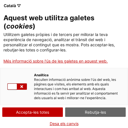
Català ▽
Aquest web utilitza galetes
(
cookies
)
Cercar a tota la web
Utilitzem galetes pròpies i de tercers per millorar la teva
experiència de navegació, analitzar el trànsit del web i
personalitzar el contingut que es mostra. Pots acceptar-les,
rebutjar-les totes o configurar-les.
Inici
Col·lecció
Col·leccions en línia
pedra litogràfica
Més informació sobre l'ús de les galetes en aquest web.
Analítica
TANQUEM PER TORNAR RENOVATS!
Recullen informació anònima sobre l'ús del web, les
pàgines que visites, els elements amb els quals
interactues i com has arribat al web. Aquesta
El MNACTEC està tancat per obres fins al 17 de
informació es fa servir per analitzar el comportament
setembre de 2026.
dels usuaris al web i millorar-ne l'experiència.
Continuem actius amb
activitats per a centres
educatius
,
recursos en línia
i xarxes socials!
Accepta-les totes
Rebutja-les
Desa els canvis