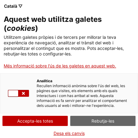
Català ▽
Aquest web utilitza galetes
(
cookies
)
Cercar a tota la web
Utilitzem galetes pròpies i de tercers per millorar la teva
experiència de navegació, analitzar el trànsit del web i
personalitzar el contingut que es mostra. Pots acceptar-les,
rebutjar-les totes o configurar-les.
Inici
Col·lecció
Col·leccions en línia
transmissió
Més informació sobre l'ús de les galetes en aquest web.
Analítica
TANQUEM PER TORNAR RENOVATS!
Recullen informació anònima sobre l'ús del web, les
pàgines que visites, els elements amb els quals
interactues i com has arribat al web. Aquesta
El MNACTEC està tancat per obres fins al 17 de
informació es fa servir per analitzar el comportament
setembre de 2026.
dels usuaris al web i millorar-ne l'experiència.
Continuem actius amb
activitats per a centres
educatius
,
recursos en línia
i xarxes socials!
Accepta-les totes
Rebutja-les
Desa els canvis