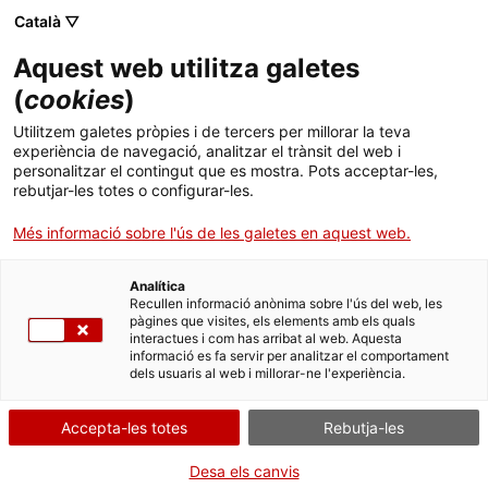
Català ▽
Aquest web utilitza galetes
(
cookies
)
Cercar a tota la web
Utilitzem galetes pròpies i de tercers per millorar la teva
experiència de navegació, analitzar el trànsit del web i
personalitzar el contingut que es mostra. Pots acceptar-les,
rebutjar-les totes o configurar-les.
Inici
Col·lecció
Col·leccions en línia
motor
Més informació sobre l'ús de les galetes en aquest web.
Analítica
TANQUEM PER TORNAR RENOVATS!
Recullen informació anònima sobre l'ús del web, les
pàgines que visites, els elements amb els quals
interactues i com has arribat al web. Aquesta
El MNACTEC està tancat per obres fins al 17 de
informació es fa servir per analitzar el comportament
setembre de 2026.
dels usuaris al web i millorar-ne l'experiència.
Continuem actius amb
activitats per a centres
educatius
,
recursos en línia
i xarxes socials!
Accepta-les totes
Rebutja-les
Desa els canvis