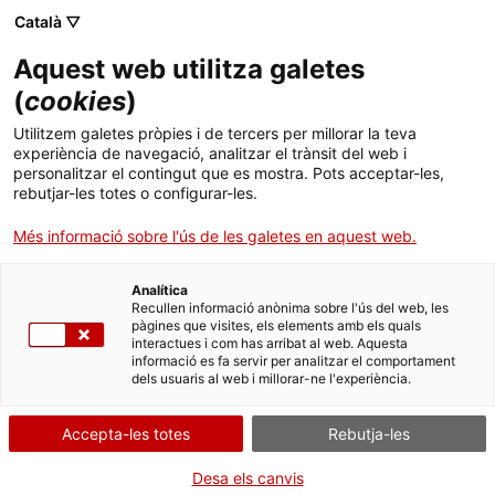
Català ▽
Aquest web utilitza galetes
(
cookies
)
Cercar a tota la web
Utilitzem galetes pròpies i de tercers per millorar la teva
experiència de navegació, analitzar el trànsit del web i
personalitzar el contingut que es mostra. Pots acceptar-les,
rebutjar-les totes o configurar-les.
Inici
Col·lecció
Col·leccions en línia
motor
Més informació sobre l'ús de les galetes en aquest web.
Analítica
TANQUEM PER TORNAR RENOVATS!
Recullen informació anònima sobre l'ús del web, les
pàgines que visites, els elements amb els quals
interactues i com has arribat al web. Aquesta
El MNACTEC està tancat per obres fins al 17 de
informació es fa servir per analitzar el comportament
setembre de 2026.
dels usuaris al web i millorar-ne l'experiència.
Continuem actius amb
activitats per a centres
educatius
,
recursos en línia
i xarxes socials!
Accepta-les totes
Rebutja-les
Desa els canvis