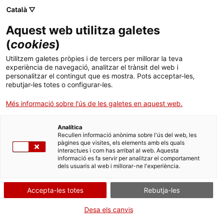
Català ▽
Aquest web utilitza galetes
(
cookies
)
Cercar a tota la web
Utilitzem galetes pròpies i de tercers per millorar la teva
experiència de navegació, analitzar el trànsit del web i
personalitzar el contingut que es mostra. Pots acceptar-les,
rebutjar-les totes o configurar-les.
Inici
Col·lecció
Col·leccions en línia
motocicleta
Més informació sobre l'ús de les galetes en aquest web.
Analítica
TANQUEM PER TORNAR RENOVATS!
Recullen informació anònima sobre l'ús del web, les
pàgines que visites, els elements amb els quals
interactues i com has arribat al web. Aquesta
El MNACTEC està tancat per obres fins al 17 de
informació es fa servir per analitzar el comportament
setembre de 2026.
dels usuaris al web i millorar-ne l'experiència.
Continuem actius amb
activitats per a centres
educatius
,
recursos en línia
i xarxes socials!
Accepta-les totes
Rebutja-les
Desa els canvis