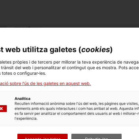
FITXA TÈCNICA
Nom
 web utilitza galetes (
cookies
)
cassa
aletes pròpies i de tercers per millorar la teva experiència de navega
Número d'inventari
Datació
Llo
l trànsit del web i personalitzar el contingut que es mostra. Pots acce
12752
c. 1870 – c. 1960
San
s totes o configurar-les.
ació sobre l'ús de les galetes en aquest web.
Tècnica
forjat
Analítica
Recullen informació anònima sobre l'ús del web, les pàgines que visites,
elements amb els quals interactues i com has arribat al web. Aquesta in
es fa servir per analitzar el comportament dels usuaris al web i millorar-
DADES DEL MUSEU
l'experiència.
Àrea temàtica
Col
Ciència i tècnica
Sec