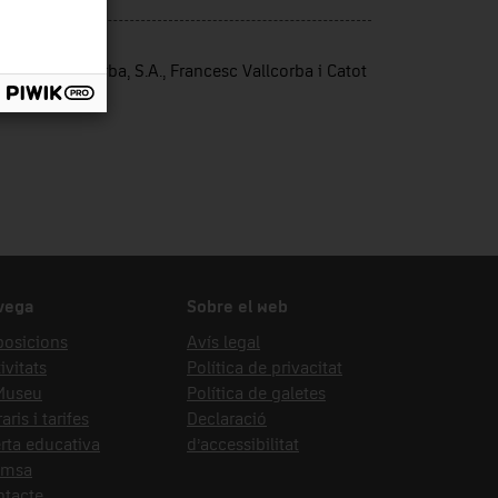
t d'ingrés
ustries Vallcorba, S.A., Francesc Vallcorba i Catot
vega
Sobre el web
posicions
Avís legal
ivitats
Política de privacitat
 Museu
Política de galetes
aris i tarifes
Declaració
rta educativa
d’accessibilitat
emsa
ntacte