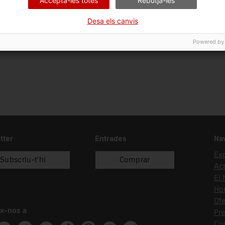
Accepta-les totes
Rebutja-les
Data d'ingrés
Forma d'ingrés
Fon
Desa els canvis
16/07/2010
donació
Ind
Powered by
tter
Entrades
Na
Ex
Subscriu-t'hi
Comprar
Act
El
Hor
Ofe
x-nos a
Pr
Co