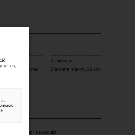
ció,
c de fabricació
Dimensions
ptar-les,
t Feliu de Codines
Diàmetre màxim: 28 cm
 els
formació
ne
·lecció
tors productius i de serveis