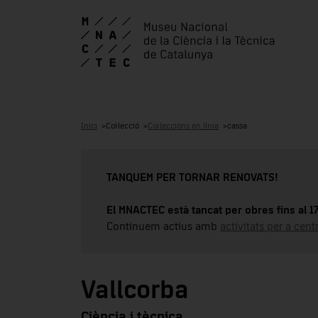
Inici
Col·lecció
Col·leccions en línia
cassa
TANQUEM PER TORNAR RENOVATS!
El MNACTEC està tancat per obres fins al 
Continuem actius amb
activitats per a cen
Vallcorba
Ciència i tècnica