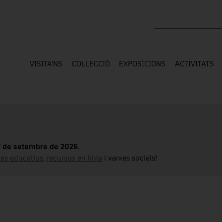
Cercar a tota la web
VISITA'NS
COL·LECCIÓ
EXPOSICIONS
ACTIVITATS
17 de setembre de 2026.
tres educatius
,
recursos en línia
i xarxes socials!