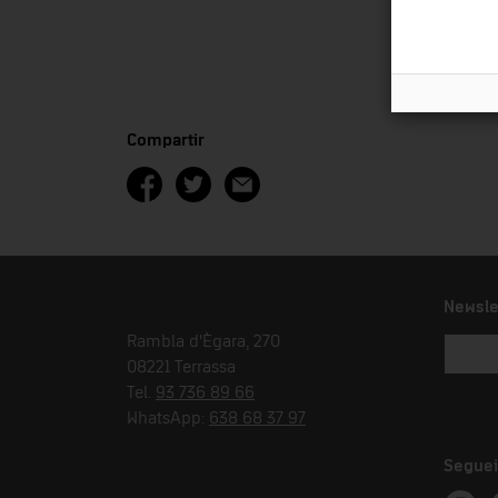
Compartir
Newsle
Rambla d'Ègara, 270
08221 Terrassa
Tel.
93 736 89 66
WhatsApp:
638 68 37 97
Seguei