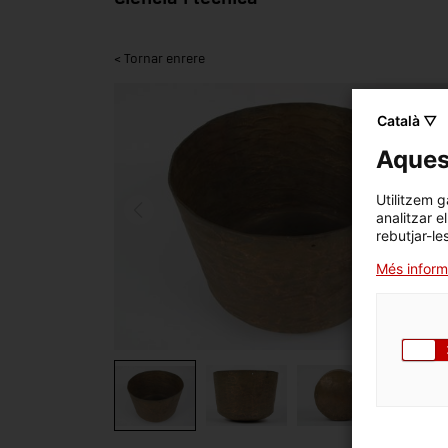
< Tornar enrere
Català ▽
Aquest
Utilitzem g
analitzar e
rebutjar-le
Més inform