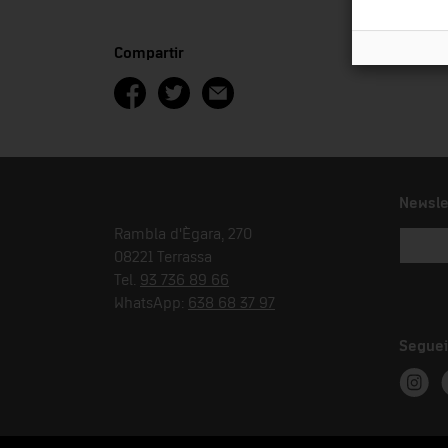
Compartir
Newsle
Rambla d'Ègara, 270
08221 Terrassa
Tel.
93 736 89 66
WhatsApp:
638 68 37 97
Seguei
Instag
T