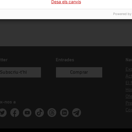
Desa els canvis
Powered by
tter
Entrades
Na
Ex
Subscriu-t'hi
Comprar
Act
El
Hor
Ofe
x-nos a
Pr
Co
ram
witter
Facebook
Youtube
Tik Tok
Threads
Linkedin
Telegram