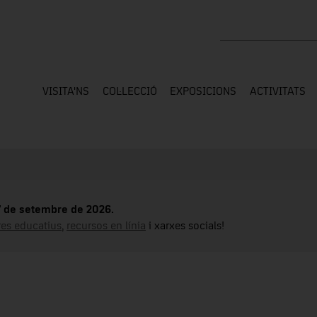
Cercar a tota la web
VISITA'NS
COL·LECCIÓ
EXPOSICIONS
ACTIVITATS
17 de setembre de 2026.
tres educatius
,
recursos en línia
i xarxes socials!