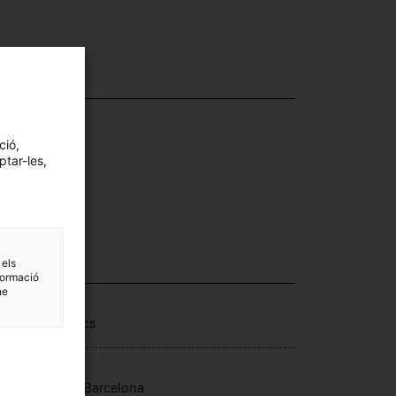
ció,
ptar-les,
 els
formació
ne
·lecció
rells domèstics
t d'ingrés
efania Farina, Barcelona