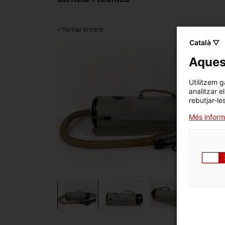
< Tornar enrere
Català ▽
Aquest
Utilitzem g
analitzar e
rebutjar-le
Més inform