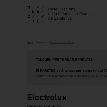
Inici
Col·lecció
Col·leccions en línia
TANQUEM PER TORNAR RENOVATS!
El MNACTEC està tancat per obres fins al 
Continuem actius amb
activitats per a cen
Electrolux
Ciència i tècnica