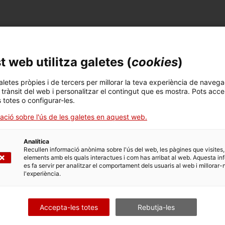
FITXA TÈCNICA
 web utilitza galetes (
cookies
)
Marca / Model
World famous Electrolux. Made in Spain.
aletes pròpies i de tercers per millorar la teva experiència de navega
l trànsit del web i personalitzar el contingut que es mostra. Pots acce
s totes o configurar-les.
Número d'inventari
Lloc de fabricació
11277
Espanya
ació sobre l'ús de les galetes en aquest web.
Analítica
Recullen informació anònima sobre l'ús del web, les pàgines que visites,
DADES DEL MUSEU
elements amb els quals interactues i com has arribat al web. Aquesta in
es fa servir per analitzar el comportament dels usuaris al web i millorar-
Àrea temàtica
Col
l'experiència.
Ciència i tècnica
Apa
Data d'ingrés
Forma d'ingrés
Fon
Accepta-les totes
Rebutja-les
20/12/2007
donació
Est