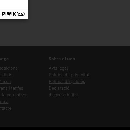
vega
Sobre el web
posicions
Avís legal
ivitats
Política de privacitat
 Museu
Política de galetes
aris i tarifes
Declaració
rta educativa
d’accessibilitat
emsa
ntacte