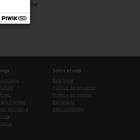
ista Roura, Bernat
vega
Sobre el web
posicions
Avís legal
ivitats
Política de privacitat
 Museu
Política de galetes
aris i tarifes
Declaració
rta educativa
d’accessibilitat
emsa
ntacte