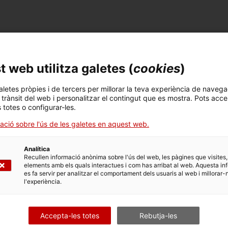
FITXA TÈCNICA
 web utilitza galetes (
cookies
)
Nom
escalímetre
aletes pròpies i de tercers per millorar la teva experiència de navega
l trànsit del web i personalitzar el contingut que es mostra. Pots acce
Número d'inventari
Datació
Llo
s totes o configurar-les.
10998
1960-1970
Di
ació sobre l'ús de les galetes en aquest web.
Analítica
Recullen informació anònima sobre l'ús del web, les pàgines que visites,
elements amb els quals interactues i com has arribat al web. Aquesta in
DADES DEL MUSEU
es fa servir per analitzar el comportament dels usuaris al web i millorar-
l'experiència.
Àrea temàtica
Col
Ciència i tècnica
Ins
Accepta-les totes
Rebutja-les
Data d'ingrés
Forma d'ingrés
Fon