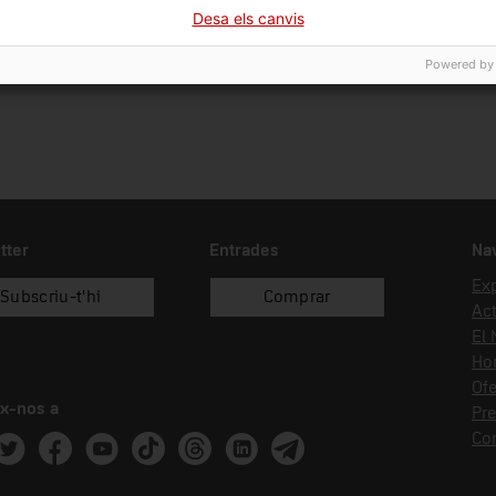
05/06/2006
donació
Bat
Desa els canvis
Powered by
tter
Entrades
Na
Ex
Subscriu-t'hi
Comprar
Act
El
Hor
Ofe
x-nos a
Pr
Co
ram
witter
Facebook
Youtube
Tik Tok
Threads
Linkedin
Telegram