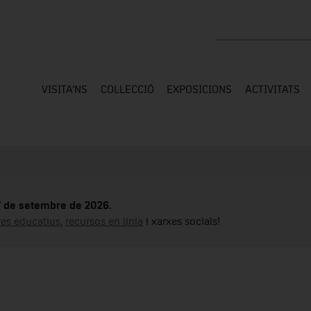
Cercar a tota la web
VISITA'NS
COL·LECCIÓ
EXPOSICIONS
ACTIVITATS
17 de setembre de 2026.
tres educatius
,
recursos en línia
i xarxes socials!