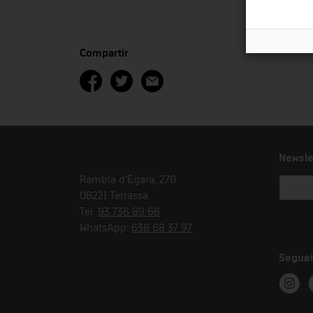
Compartir
Newsle
Rambla d'Ègara, 270
08221 Terrassa
Tel.
93 736 89 66
WhatsApp:
638 68 37 97
Seguei
Instag
T