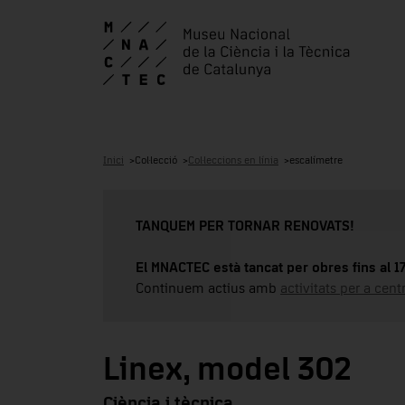
Inici
Col·lecció
Col·leccions en línia
escalímetre
TANQUEM PER TORNAR RENOVATS!
El MNACTEC està tancat per obres fins al 
Continuem actius amb
activitats per a cen
Linex, model 302
Ciència i tècnica