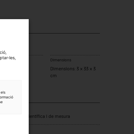
ció,
ptar-les,
c de fabricació
Dimensions
namarca
Dimensions: 3 x 33 x 3
cm
 els
formació
ne
·lecció
trumentació científica i de mesura
t d'ingrés