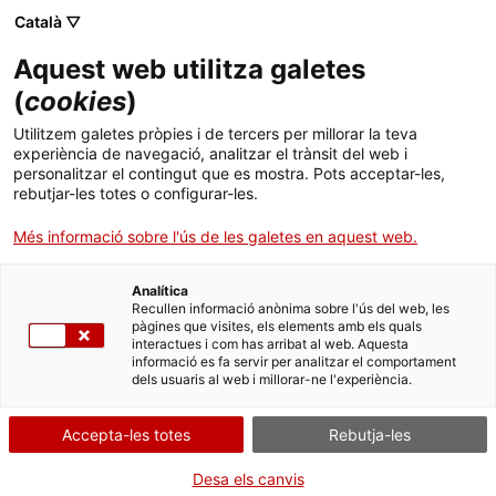
Català ▽
Aquest web utilitza galetes
(
cookies
)
Cercar a tota la web
Utilitzem galetes pròpies i de tercers per millorar la teva
experiència de navegació, analitzar el trànsit del web i
personalitzar el contingut que es mostra. Pots acceptar-les,
rebutjar-les totes o configurar-les.
Inici
Col·lecció
Col·leccions en línia
televisor
Més informació sobre l'ús de les galetes en aquest web.
Analítica
TANQUEM PER TORNAR RENOVATS!
Recullen informació anònima sobre l'ús del web, les
pàgines que visites, els elements amb els quals
interactues i com has arribat al web. Aquesta
El MNACTEC està tancat per obres fins al 17 de
informació es fa servir per analitzar el comportament
setembre de 2026.
dels usuaris al web i millorar-ne l'experiència.
Continuem actius amb
activitats per a centres
educatius
,
recursos en línia
i xarxes socials!
Accepta-les totes
Rebutja-les
Desa els canvis