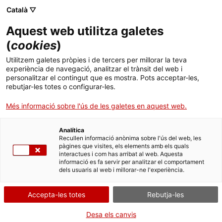
Català ▽
Aquest web utilitza galetes
(
cookies
)
Cercar a tota la web
Utilitzem galetes pròpies i de tercers per millorar la teva
experiència de navegació, analitzar el trànsit del web i
personalitzar el contingut que es mostra. Pots acceptar-les,
rebutjar-les totes o configurar-les.
Inici
Col·lecció
Col·leccions en línia
aspirador
Més informació sobre l'ús de les galetes en aquest web.
Analítica
TANQUEM PER TORNAR RENOVATS!
Recullen informació anònima sobre l'ús del web, les
pàgines que visites, els elements amb els quals
interactues i com has arribat al web. Aquesta
El MNACTEC està tancat per obres fins al 17 de
informació es fa servir per analitzar el comportament
setembre de 2026.
dels usuaris al web i millorar-ne l'experiència.
Continuem actius amb
activitats per a centres
educatius
,
recursos en línia
i xarxes socials!
Accepta-les totes
Rebutja-les
Desa els canvis