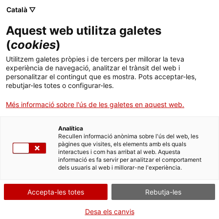
Català ▽
Aquest web utilitza galetes
(
cookies
)
Cercar a tota la web
Utilitzem galetes pròpies i de tercers per millorar la teva
experiència de navegació, analitzar el trànsit del web i
personalitzar el contingut que es mostra. Pots acceptar-les,
rebutjar-les totes o configurar-les.
Inici
Col·lecció
Col·leccions en línia
aixeta
Més informació sobre l'ús de les galetes en aquest web.
Analítica
TANQUEM PER TORNAR RENOVATS!
Recullen informació anònima sobre l'ús del web, les
pàgines que visites, els elements amb els quals
interactues i com has arribat al web. Aquesta
El MNACTEC està tancat per obres fins al 17 de
informació es fa servir per analitzar el comportament
setembre de 2026.
dels usuaris al web i millorar-ne l'experiència.
Continuem actius amb
activitats per a centres
educatius
,
recursos en línia
i xarxes socials!
Accepta-les totes
Rebutja-les
Desa els canvis