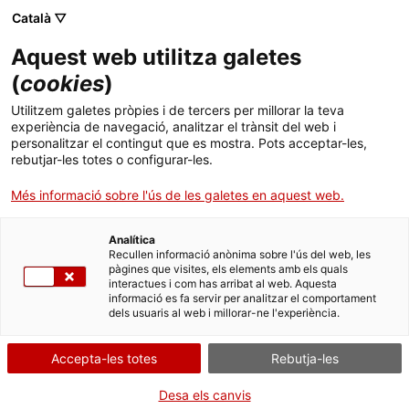
Català ▽
Aquest web utilitza galetes
(
cookies
)
Cercar a tota la web
Utilitzem galetes pròpies i de tercers per millorar la teva
experiència de navegació, analitzar el trànsit del web i
personalitzar el contingut que es mostra. Pots acceptar-les,
rebutjar-les totes o configurar-les.
Inici
Col·lecció
Col·leccions en línia
maqueta d'avió
Més informació sobre l'ús de les galetes en aquest web.
Analítica
TANQUEM PER TORNAR RENOVATS!
Recullen informació anònima sobre l'ús del web, les
pàgines que visites, els elements amb els quals
interactues i com has arribat al web. Aquesta
El MNACTEC està tancat per obres fins al 17 de
informació es fa servir per analitzar el comportament
setembre de 2026.
dels usuaris al web i millorar-ne l'experiència.
Continuem actius amb
activitats per a centres
educatius
,
recursos en línia
i xarxes socials!
Accepta-les totes
Rebutja-les
Desa els canvis