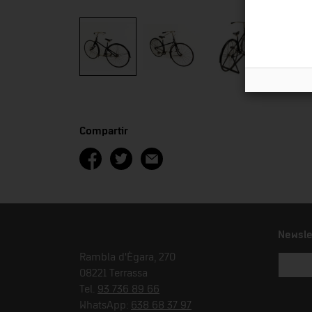
Compartir
Newsle
Rambla d'Ègara, 270
08221 Terrassa
Tel.
93 736 89 66
WhatsApp:
638 68 37 97