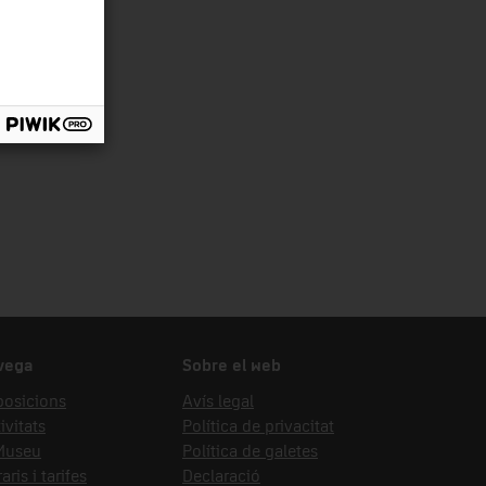
nsport
vega
Sobre el web
posicions
Avís legal
ivitats
Política de privacitat
 Museu
Política de galetes
aris i tarifes
Declaració