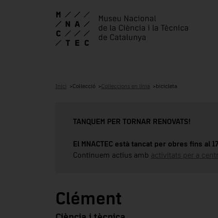
Inici
Col·lecció
Col·leccions en línia
bicicleta
TANQUEM PER TORNAR RENOVATS!
El MNACTEC està tancat per obres fins al 
Continuem actius amb
activitats per a cen
Clément
Ciència i tècnica