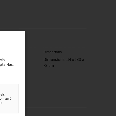
ca / Model
lines Rafel
c de fabricació
Dimensions
ció,
ança
Dimensions: 114 x 180 x
ptar-les,
72 cm
 els
formació
ne
·lecció