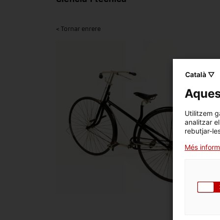
< Tornar enrere
Català ▽
Aquest
Utilitzem g
analitzar e
rebutjar-le
Més inform