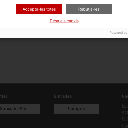
Ciència i tècnica
Tra
Accepta-les totes
Rebutja-les
Data d'ingrés
Forma d'ingrés
Desa els canvis
11/07/2001
compra
Powered by
tter
Entrades
Na
Ex
Subscriu-t'hi
Comprar
Act
El
Hor