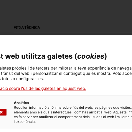
FITXA TÈCNICA
Nom
Mar
bicicleta
Sil
 web utilitza galetes (
cookies
)
Número d'inventari
Datació
Llo
aletes pròpies i de tercers per millorar la teva experiència de navega
8405
1886
Fr
l trànsit del web i personalitzar el contingut que es mostra. Pots acce
s totes o configurar-les.
Material
ació sobre l'ús de les galetes en aquest web.
fusta
Analítica
Recullen informació anònima sobre l'ús del web, les pàgines que visites,
elements amb els quals interactues i com has arribat al web. Aquesta in
es fa servir per analitzar el comportament dels usuaris al web i millorar-
DADES DEL MUSEU
l'experiència.
Àrea temàtica
Col