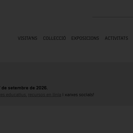
Cercar a tota la web
VISITA'NS
COL·LECCIÓ
EXPOSICIONS
ACTIVITATS
17 de setembre de 2026.
tres educatius
,
recursos en línia
i xarxes socials!