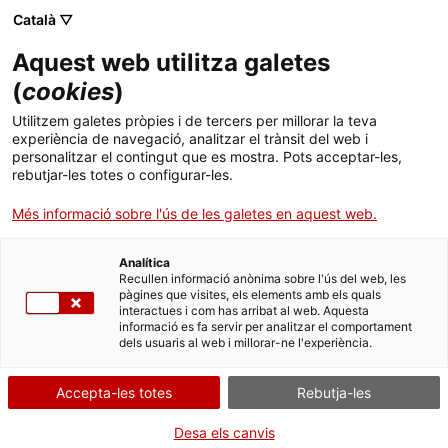
Català ▽
Aquest web utilitza galetes
(
cookies
)
Cercar a tota la web
Utilitzem galetes pròpies i de tercers per millorar la teva
experiència de navegació, analitzar el trànsit del web i
personalitzar el contingut que es mostra. Pots acceptar-les,
rebutjar-les totes o configurar-les.
Inici
Col·lecció
Col·leccions en línia
radioreceptor
Més informació sobre l'ús de les galetes en aquest web.
Analítica
TANQUEM PER TORNAR RENOVATS!
Recullen informació anònima sobre l'ús del web, les
pàgines que visites, els elements amb els quals
interactues i com has arribat al web. Aquesta
El MNACTEC està tancat per obres fins al 17 de
informació es fa servir per analitzar el comportament
setembre de 2026.
dels usuaris al web i millorar-ne l'experiència.
Continuem actius amb
activitats per a centres
educatius
,
recursos en línia
i xarxes socials!
Accepta-les totes
Rebutja-les
Desa els canvis