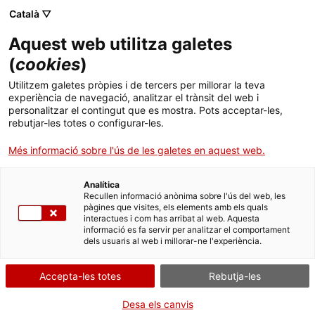
Català ▽
Aquest web utilitza galetes
(
cookies
)
Cercar a tota la web
Utilitzem galetes pròpies i de tercers per millorar la teva
experiència de navegació, analitzar el trànsit del web i
personalitzar el contingut que es mostra. Pots acceptar-les,
rebutjar-les totes o configurar-les.
Inici
Col·lecció
Col·leccions en línia
muntador de pel·lícula
Més informació sobre l'ús de les galetes en aquest web.
Analítica
TANQUEM PER TORNAR RENOVATS!
Recullen informació anònima sobre l'ús del web, les
pàgines que visites, els elements amb els quals
interactues i com has arribat al web. Aquesta
El MNACTEC està tancat per obres fins al 17 de
informació es fa servir per analitzar el comportament
setembre de 2026.
dels usuaris al web i millorar-ne l'experiència.
Continuem actius amb
activitats per a centres
educatius
,
recursos en línia
i xarxes socials!
Accepta-les totes
Rebutja-les
Desa els canvis