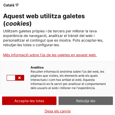
Català ▽
Aquest web utilitza galetes
(
cookies
)
Cercar a tota la web
Utilitzem galetes pròpies i de tercers per millorar la teva
experiència de navegació, analitzar el trànsit del web i
personalitzar el contingut que es mostra. Pots acceptar-les,
rebutjar-les totes o configurar-les.
Inici
Col·lecció
Col·leccions en línia
moviola
Més informació sobre l'ús de les galetes en aquest web.
Analítica
TANQUEM PER TORNAR RENOVATS!
Recullen informació anònima sobre l'ús del web, les
pàgines que visites, els elements amb els quals
interactues i com has arribat al web. Aquesta
El MNACTEC està tancat per obres fins al 17 de
informació es fa servir per analitzar el comportament
setembre de 2026.
dels usuaris al web i millorar-ne l'experiència.
Continuem actius amb
activitats per a centres
educatius
,
recursos en línia
i xarxes socials!
Accepta-les totes
Rebutja-les
Desa els canvis