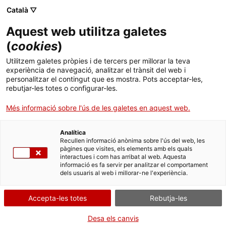
Català ▽
Aquest web utilitza galetes
(
cookies
)
Cercar a tota la web
Utilitzem galetes pròpies i de tercers per millorar la teva
experiència de navegació, analitzar el trànsit del web i
personalitzar el contingut que es mostra. Pots acceptar-les,
rebutjar-les totes o configurar-les.
Inici
Col·lecció
Col·leccions en línia
maqueta
Més informació sobre l'ús de les galetes en aquest web.
Analítica
TANQUEM PER TORNAR RENOVATS!
Recullen informació anònima sobre l'ús del web, les
pàgines que visites, els elements amb els quals
interactues i com has arribat al web. Aquesta
El MNACTEC està tancat per obres fins al 17 de
informació es fa servir per analitzar el comportament
setembre de 2026.
dels usuaris al web i millorar-ne l'experiència.
Continuem actius amb
activitats per a centres
educatius
,
recursos en línia
i xarxes socials!
Accepta-les totes
Rebutja-les
Desa els canvis