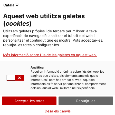
Català ▽
Aquest web utilitza galetes
(
cookies
)
Cercar a tota la web
Utilitzem galetes pròpies i de tercers per millorar la teva
experiència de navegació, analitzar el trànsit del web i
personalitzar el contingut que es mostra. Pots acceptar-les,
rebutjar-les totes o configurar-les.
Inici
Col·lecció
Col·leccions en línia
màquina d'escriure
Més informació sobre l'ús de les galetes en aquest web.
Analítica
TANQUEM PER TORNAR RENOVATS!
Recullen informació anònima sobre l'ús del web, les
pàgines que visites, els elements amb els quals
interactues i com has arribat al web. Aquesta
El MNACTEC està tancat per obres fins al 17 de
informació es fa servir per analitzar el comportament
setembre de 2026.
dels usuaris al web i millorar-ne l'experiència.
Continuem actius amb
activitats per a centres
educatius
,
recursos en línia
i xarxes socials!
Accepta-les totes
Rebutja-les
Desa els canvis