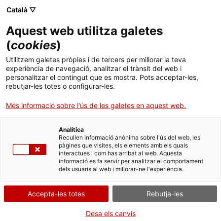
Català ▽
Aquest web utilitza galetes
(
cookies
)
Cercar a tota la web
Utilitzem galetes pròpies i de tercers per millorar la teva
experiència de navegació, analitzar el trànsit del web i
personalitzar el contingut que es mostra. Pots acceptar-les,
rebutjar-les totes o configurar-les.
Inici
Col·lecció
Col·leccions en línia
calculadora
Més informació sobre l'ús de les galetes en aquest web.
Analítica
TANQUEM PER TORNAR RENOVATS!
Recullen informació anònima sobre l'ús del web, les
pàgines que visites, els elements amb els quals
interactues i com has arribat al web. Aquesta
El MNACTEC està tancat per obres fins al 17 de
informació es fa servir per analitzar el comportament
setembre de 2026.
dels usuaris al web i millorar-ne l'experiència.
Continuem actius amb
activitats per a centres
educatius
,
recursos en línia
i xarxes socials!
Accepta-les totes
Rebutja-les
Desa els canvis