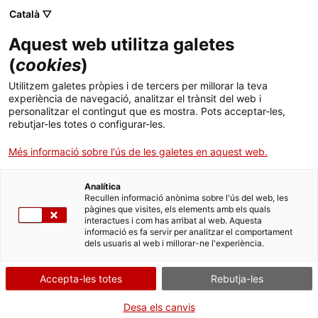
Català ▽
Aquest web utilitza galetes
(
cookies
)
Cercar a tota la web
Utilitzem galetes pròpies i de tercers per millorar la teva
experiència de navegació, analitzar el trànsit del web i
personalitzar el contingut que es mostra. Pots acceptar-les,
rebutjar-les totes o configurar-les.
Inici
Col·lecció
Col·leccions en línia
llauna
Més informació sobre l'ús de les galetes en aquest web.
Analítica
TANQUEM PER TORNAR RENOVATS!
Recullen informació anònima sobre l'ús del web, les
pàgines que visites, els elements amb els quals
interactues i com has arribat al web. Aquesta
El MNACTEC està tancat per obres fins al 17 de
informació es fa servir per analitzar el comportament
setembre de 2026.
dels usuaris al web i millorar-ne l'experiència.
Continuem actius amb
activitats per a centres
educatius
,
recursos en línia
i xarxes socials!
Accepta-les totes
Rebutja-les
Desa els canvis