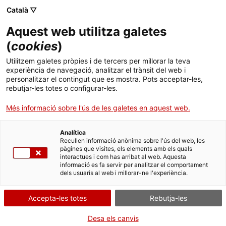
Català ▽
Aquest web utilitza galetes
(
cookies
)
Cercar a tota la web
Utilitzem galetes pròpies i de tercers per millorar la teva
experiència de navegació, analitzar el trànsit del web i
personalitzar el contingut que es mostra. Pots acceptar-les,
rebutjar-les totes o configurar-les.
Inici
Col·lecció
Col·leccions en línia
bomba manual
Més informació sobre l'ús de les galetes en aquest web.
Analítica
TANQUEM PER TORNAR RENOVATS!
Recullen informació anònima sobre l'ús del web, les
pàgines que visites, els elements amb els quals
interactues i com has arribat al web. Aquesta
El MNACTEC està tancat per obres fins al 17 de
informació es fa servir per analitzar el comportament
setembre de 2026.
dels usuaris al web i millorar-ne l'experiència.
Continuem actius amb
activitats per a centres
educatius
,
recursos en línia
i xarxes socials!
Accepta-les totes
Rebutja-les
Desa els canvis