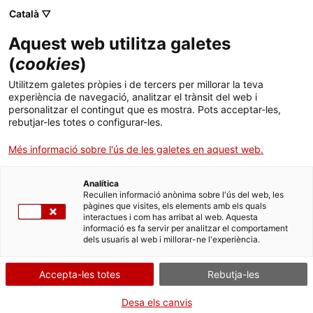
Català ▽
Aquest web utilitza galetes
(
cookies
)
Cercar a tota la web
Utilitzem galetes pròpies i de tercers per millorar la teva
experiència de navegació, analitzar el trànsit del web i
personalitzar el contingut que es mostra. Pots acceptar-les,
rebutjar-les totes o configurar-les.
Inici
Col·lecció
Col·leccions en línia
casc de miner
Més informació sobre l'ús de les galetes en aquest web.
Analítica
TANQUEM PER TORNAR RENOVATS!
Recullen informació anònima sobre l'ús del web, les
pàgines que visites, els elements amb els quals
interactues i com has arribat al web. Aquesta
El MNACTEC està tancat per obres fins al 17 de
informació es fa servir per analitzar el comportament
setembre de 2026.
dels usuaris al web i millorar-ne l'experiència.
Continuem actius amb
activitats per a centres
educatius
,
recursos en línia
i xarxes socials!
Accepta-les totes
Rebutja-les
Desa els canvis