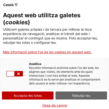
Català ▽
Aquest web utilitza galetes
(
cookies
)
Cercar a tota la web
Utilitzem galetes pròpies i de tercers per millorar la teva
experiència de navegació, analitzar el trànsit del web i
personalitzar el contingut que es mostra. Pots acceptar-les,
rebutjar-les totes o configurar-les.
Inici
Col·lecció
Col·leccions en línia
llanterna plegable
Més informació sobre l'ús de les galetes en aquest web.
Analítica
TANQUEM PER TORNAR RENOVATS!
Recullen informació anònima sobre l'ús del web, les
pàgines que visites, els elements amb els quals
interactues i com has arribat al web. Aquesta
El MNACTEC està tancat per obres fins al 17 de
informació es fa servir per analitzar el comportament
setembre de 2026.
dels usuaris al web i millorar-ne l'experiència.
Continuem actius amb
activitats per a centres
educatius
,
recursos en línia
i xarxes socials!
Accepta-les totes
Rebutja-les
Desa els canvis