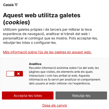
Català ▽
Aquest web utilitza galetes
(
cookies
)
Cercar a tota la web
Utilitzem galetes pròpies i de tercers per millorar la teva
experiència de navegació, analitzar el trànsit del web i
personalitzar el contingut que es mostra. Pots acceptar-les,
rebutjar-les totes o configurar-les.
Inici
Col·lecció
Col·leccions en línia
sulfatadora
Més informació sobre l'ús de les galetes en aquest web.
Analítica
TANQUEM PER TORNAR RENOVATS!
Recullen informació anònima sobre l'ús del web, les
pàgines que visites, els elements amb els quals
interactues i com has arribat al web. Aquesta
El MNACTEC està tancat per obres fins al 17 de
informació es fa servir per analitzar el comportament
setembre de 2026.
dels usuaris al web i millorar-ne l'experiència.
Continuem actius amb
activitats per a centres
educatius
,
recursos en línia
i xarxes socials!
Accepta-les totes
Rebutja-les
Desa els canvis