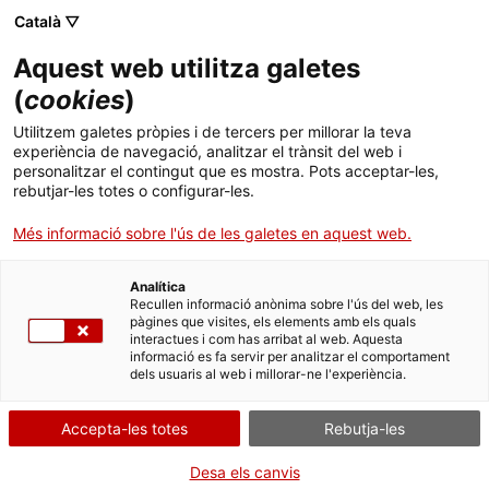
Català ▽
Aquest web utilitza galetes
(
cookies
)
Cercar a tota la web
Utilitzem galetes pròpies i de tercers per millorar la teva
experiència de navegació, analitzar el trànsit del web i
personalitzar el contingut que es mostra. Pots acceptar-les,
rebutjar-les totes o configurar-les.
Inici
Col·lecció
Col·leccions en línia
trituradora
Més informació sobre l'ús de les galetes en aquest web.
Analítica
TANQUEM PER TORNAR RENOVATS!
Recullen informació anònima sobre l'ús del web, les
pàgines que visites, els elements amb els quals
interactues i com has arribat al web. Aquesta
El MNACTEC està tancat per obres fins al 17 de
informació es fa servir per analitzar el comportament
setembre de 2026.
dels usuaris al web i millorar-ne l'experiència.
Continuem actius amb
activitats per a centres
educatius
,
recursos en línia
i xarxes socials!
Accepta-les totes
Rebutja-les
Desa els canvis