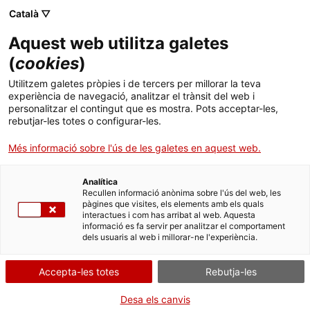
Català ▽
Aquest web utilitza galetes
(
cookies
)
Cercar a tota la web
Utilitzem galetes pròpies i de tercers per millorar la teva
experiència de navegació, analitzar el trànsit del web i
personalitzar el contingut que es mostra. Pots acceptar-les,
rebutjar-les totes o configurar-les.
Inici
Col·lecció
Col·leccions en línia
penjador de làmines
Més informació sobre l'ús de les galetes en aquest web.
Analítica
TANQUEM PER TORNAR RENOVATS!
Recullen informació anònima sobre l'ús del web, les
pàgines que visites, els elements amb els quals
interactues i com has arribat al web. Aquesta
El MNACTEC està tancat per obres fins al 17 de
informació es fa servir per analitzar el comportament
setembre de 2026.
dels usuaris al web i millorar-ne l'experiència.
Continuem actius amb
activitats per a centres
educatius
,
recursos en línia
i xarxes socials!
Accepta-les totes
Rebutja-les
Desa els canvis