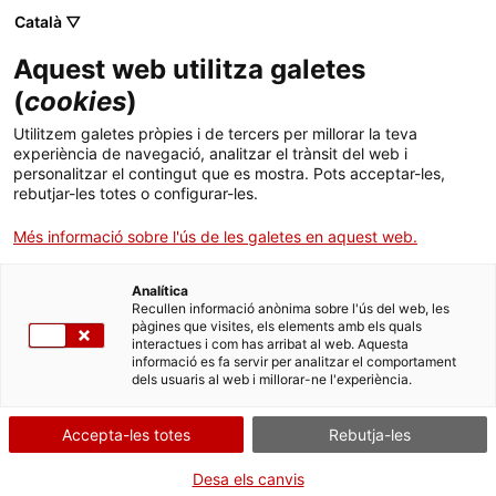
Català ▽
Aquest web utilitza galetes
(
cookies
)
Cercar a tota la web
Utilitzem galetes pròpies i de tercers per millorar la teva
experiència de navegació, analitzar el trànsit del web i
personalitzar el contingut que es mostra. Pots acceptar-les,
rebutjar-les totes o configurar-les.
Inici
Col·lecció
Col·leccions en línia
condensador
Més informació sobre l'ús de les galetes en aquest web.
Analítica
TANQUEM PER TORNAR RENOVATS!
Recullen informació anònima sobre l'ús del web, les
pàgines que visites, els elements amb els quals
interactues i com has arribat al web. Aquesta
El MNACTEC està tancat per obres fins al 17 de
informació es fa servir per analitzar el comportament
setembre de 2026.
dels usuaris al web i millorar-ne l'experiència.
Continuem actius amb
activitats per a centres
educatius
,
recursos en línia
i xarxes socials!
Accepta-les totes
Rebutja-les
Desa els canvis