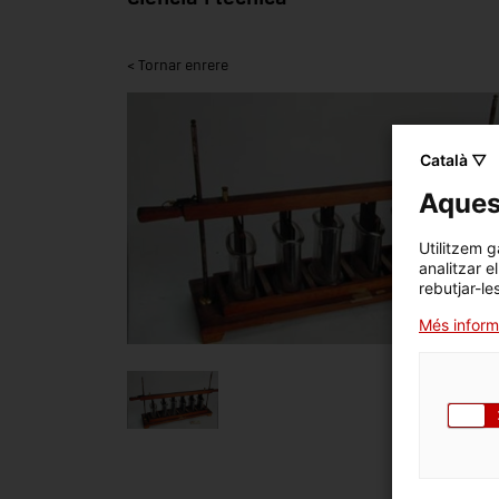
< Tornar enrere
Català ▽
Aquest
Utilitzem g
analitzar e
rebutjar-le
Més inform