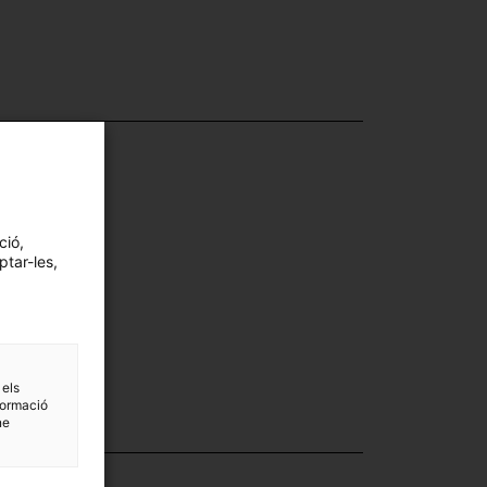
ció,
ptar-les,
 els
formació
ne
·lecció