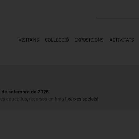
Cercar a tota la web
VISITA'NS
COL·LECCIÓ
EXPOSICIONS
ACTIVITATS
17 de setembre de 2026.
tres educatius
,
recursos en línia
i xarxes socials!