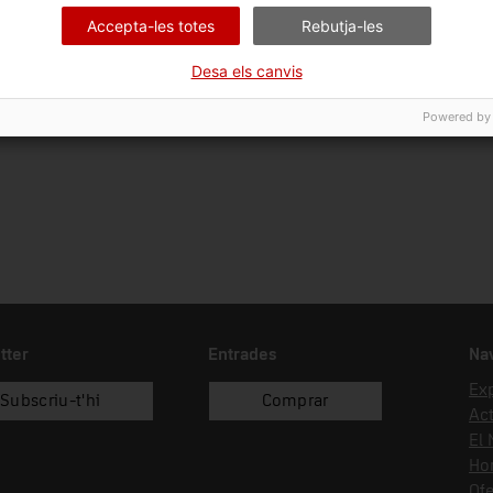
Ciència i tècnica
En
Accepta-les totes
Rebutja-les
Data d'ingrés
Forma d'ingrés
Fon
Desa els canvis
01/01/1985
donació
Esc
Powered by
Aer
tter
Entrades
Na
Ex
Subscriu-t'hi
Comprar
Act
El
Hor
Ofe