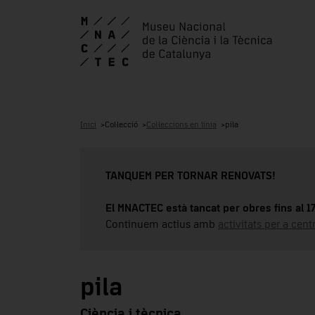
Inici
Col·lecció
Col·leccions en línia
pila
TANQUEM PER TORNAR RENOVATS!
El MNACTEC està tancat per obres fins al 
Continuem actius amb
activitats per a cen
pila
Ciència i tècnica