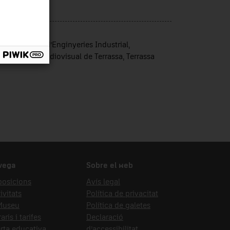
ergia
t d'ingrés
ola Superior d’Enginyeries Industrial,
oespacial i Audiovisual de Terrassa, Terrassa
vega
Sobre el web
posicions
Avís legal
ivitats
Política de privacitat
 Museu
Política de galetes
aris i tarifes
Declaració
rta educativa
d’accessibilitat