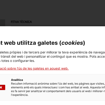
FITXA TÈCNICA
Nom
pila
 web utilitza galetes (
cookies
)
Número d'inventari
Dimensions
aletes pròpies i de tercers per millorar la teva experiència de navega
3135
Dimensions: 49 x 75 x
l trànsit del web i personalitzar el contingut que es mostra. Pots acce
20 cm
s totes o configurar-les.
ació sobre l'ús de les galetes en aquest web.
Tècnica
tallat
Analítica
Recullen informació anònima sobre l'ús del web, les pàgines que visites,
elements amb els quals interactues i com has arribat al web. Aquesta in
es fa servir per analitzar el comportament dels usuaris al web i millorar-
DADES DEL MUSEU
l'experiència.
Àrea temàtica
Col