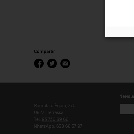
Compartir
Newsle
Rambla d'Ègara, 270
08221 Terrassa
Tel.
93 736 89 66
WhatsApp:
638 68 37 97