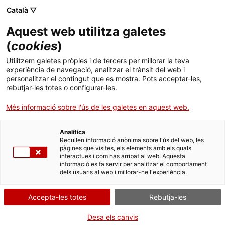
Català ▽
Aquest web utilitza galetes
(
cookies
)
Cercar a tota la web
Utilitzem galetes pròpies i de tercers per millorar la teva
experiència de navegació, analitzar el trànsit del web i
personalitzar el contingut que es mostra. Pots acceptar-les,
rebutjar-les totes o configurar-les.
Inici
Col·lecció
Col·leccions en línia
rampí
Més informació sobre l'ús de les galetes en aquest web.
Analítica
TANQUEM PER TORNAR RENOVATS!
Recullen informació anònima sobre l'ús del web, les
pàgines que visites, els elements amb els quals
interactues i com has arribat al web. Aquesta
El MNACTEC està tancat per obres fins al 17 de
informació es fa servir per analitzar el comportament
setembre de 2026.
dels usuaris al web i millorar-ne l'experiència.
Continuem actius amb
activitats per a centres
educatius
,
recursos en línia
i xarxes socials!
Accepta-les totes
Rebutja-les
Desa els canvis