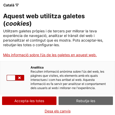
Català ▽
Aquest web utilitza galetes
(
cookies
)
Cercar a tota la web
Utilitzem galetes pròpies i de tercers per millorar la teva
experiència de navegació, analitzar el trànsit del web i
personalitzar el contingut que es mostra. Pots acceptar-les,
rebutjar-les totes o configurar-les.
Inici
Col·lecció
Col·leccions en línia
placa per a llanterna màgica
Més informació sobre l'ús de les galetes en aquest web.
Analítica
TANQUEM PER TORNAR RENOVATS!
Recullen informació anònima sobre l'ús del web, les
pàgines que visites, els elements amb els quals
interactues i com has arribat al web. Aquesta
El MNACTEC està tancat per obres fins al 17 de
informació es fa servir per analitzar el comportament
setembre de 2026.
dels usuaris al web i millorar-ne l'experiència.
Continuem actius amb
activitats per a centres
educatius
,
recursos en línia
i xarxes socials!
Accepta-les totes
Rebutja-les
Desa els canvis