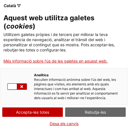
Català ▽
Aquest web utilitza galetes
(
cookies
)
Cercar a tota la web
Utilitzem galetes pròpies i de tercers per millorar la teva
experiència de navegació, analitzar el trànsit del web i
personalitzar el contingut que es mostra. Pots acceptar-les,
rebutjar-les totes o configurar-les.
Inici
Col·lecció
Col·leccions en línia
regle de càlcul
Més informació sobre l'ús de les galetes en aquest web.
Analítica
TANQUEM PER TORNAR RENOVATS!
Recullen informació anònima sobre l'ús del web, les
pàgines que visites, els elements amb els quals
interactues i com has arribat al web. Aquesta
El MNACTEC està tancat per obres fins al 17 de
informació es fa servir per analitzar el comportament
setembre de 2026.
dels usuaris al web i millorar-ne l'experiència.
Continuem actius amb
activitats per a centres
educatius
,
recursos en línia
i xarxes socials!
Accepta-les totes
Rebutja-les
Desa els canvis