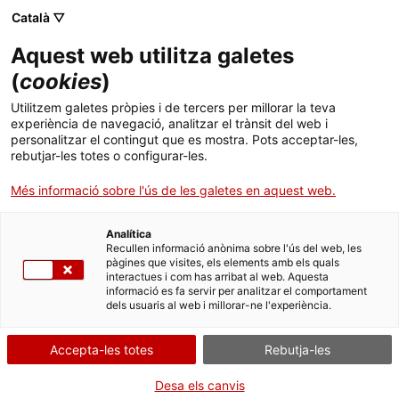
Català ▽
Aquest web utilitza galetes
(
cookies
)
Cercar a tota la web
Utilitzem galetes pròpies i de tercers per millorar la teva
experiència de navegació, analitzar el trànsit del web i
personalitzar el contingut que es mostra. Pots acceptar-les,
rebutjar-les totes o configurar-les.
Inici
Col·lecció
Col·leccions en línia
bomba manual
Més informació sobre l'ús de les galetes en aquest web.
Analítica
TANQUEM PER TORNAR RENOVATS!
Recullen informació anònima sobre l'ús del web, les
pàgines que visites, els elements amb els quals
interactues i com has arribat al web. Aquesta
El MNACTEC està tancat per obres fins al 17 de
informació es fa servir per analitzar el comportament
setembre de 2026.
dels usuaris al web i millorar-ne l'experiència.
Continuem actius amb
activitats per a centres
educatius
,
recursos en línia
i xarxes socials!
Accepta-les totes
Rebutja-les
Desa els canvis