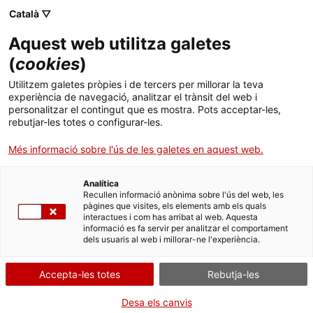
Català ▽
Aquest web utilitza galetes
(
cookies
)
Cercar a tota la web
Utilitzem galetes pròpies i de tercers per millorar la teva
experiència de navegació, analitzar el trànsit del web i
personalitzar el contingut que es mostra. Pots acceptar-les,
rebutjar-les totes o configurar-les.
Inici
El Museu
Premsa
Més informació sobre l'ús de les galetes en aquest web.
Analítica
TANQUEM PER TORNAR RENOVATS!
Recullen informació anònima sobre l'ús del web, les
pàgines que visites, els elements amb els quals
interactues i com has arribat al web. Aquesta
El MNACTEC està tancat per obres fins al 17 de
informació es fa servir per analitzar el comportament
setembre de 2026.
dels usuaris al web i millorar-ne l'experiència.
Continuem actius amb
activitats per a centres
educatius
,
recursos en línia
i xarxes socials!
Accepta-les totes
Rebutja-les
Desa els canvis